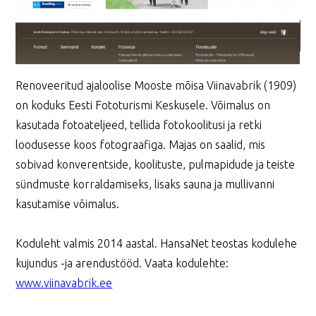
Renoveeritud ajaloolise Mooste mõisa Viinavabrik (1909)
on koduks Eesti Fototurismi Keskusele. Võimalus on
kasutada fotoateljeed, tellida fotokoolitusi ja retki
loodusesse koos fotograafiga. Majas on saalid, mis
sobivad konverentside, koolituste, pulmapidude ja teiste
sündmuste korraldamiseks, lisaks sauna ja mullivanni
kasutamise võimalus.
Koduleht valmis 2014 aastal. HansaNet teostas kodulehe
kujundus -ja arendustööd. Vaata kodulehte:
www.viinavabrik.ee